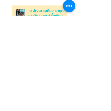
10 สัญญาณที่บอกว่าคุณ
อาจมีภาวะสมาธิสั้นเทียม
ฟื้นฟูอาการหมดไฟในความ
สัมพันธ์: กลยุทธ์ในการจุด
ประกายความรักอีกครั้งจาก
Relationship Burnout
ความสัมพันธ์ของคุณกำลัง
เสี่ยงต่อ Relationship
Burnout อยู่รึเปล่า
คุณกำลังอยู่ใน Toxic
Relationship ความสัมพันธ์
ที่เหมือนยาพิษ หรือไม่