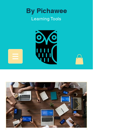
By Pichawee
Learning Tools