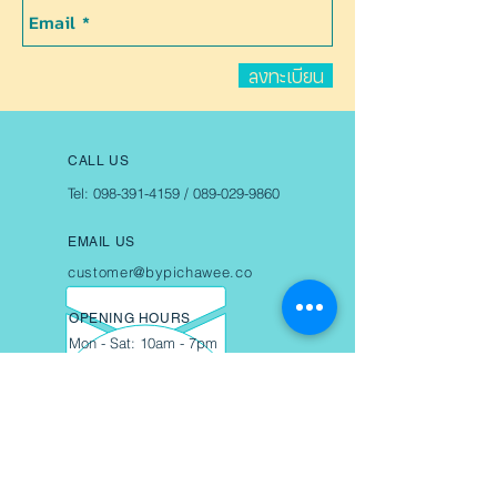
ลงทะเบียน
CALL US
Tel:
098-391-4159
/
089-029-9860
EMAIL US
customer@bypichawee.co
OPENING HOURS
Mon - Sat: 10am - 7pm
OUR SERVICES