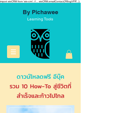
import wixCRM from 'wix-crm'; //... wixCRM.emailContact('R9ugVFR',
);
By Pichawee
Learning Tools
ดาวน์โหลดฟรี อีบุ๊ค
รวม 10 How-To สู่ชีวิตที่
สำเร็จและก้าวไปไกล