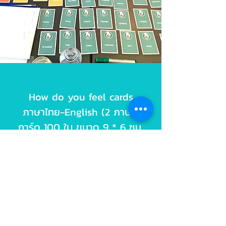
How do you feel cards
ภาษาไทย-English (2 ภาษา)
การ์ด 100 ใบ ขนาด 9 * 6 ซม.
สำหรับการพูดคุยเพื่อรู้จักตัวเอง
พัฒนาการสื่อสารความรู้สึก
Empathy และความฉลาดทาง
อารมณ์
ราคา 950 บาท