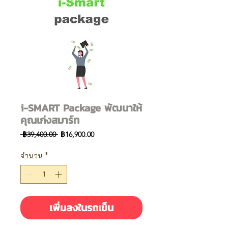
i-SMART Package พัฒนาให้
คุณเก่งสมาร์ท
ราคา
ราคา
 ฿39,400.00 
฿16,900.00
ปกติ
ขาย
ลด
จำนวน
*
เพิ่มลงในรถเข็น