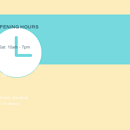
PENING HOURS
Sat: 10am - 7pm
 OFFICE
Khaen
, Bangkok
 Thailand