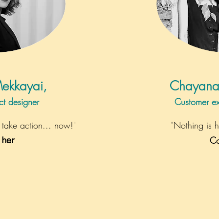
ekkayai,
Chayana
ct designer
Customer e
 take action... now!"
"Nothing is h
 her
Co