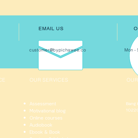
EMAIL US
O
customer@bypichawee.co
Mon - 
CE
OUR SERVICES
OUR
Assessment
Bang 
10220
Motivational blog
Online courses
Audiobook
Ebook & Book