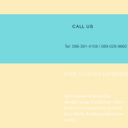
CALL US
Tel:
098-391-4159
/
089-029-9860
OVER 10 YEARS EXPERIEN
ByPichawee คอร์สออนไลน์
หลักสูตร อบรม ด้านจิตวิทยา ค้นหา
ตัวเอง ความฉลาดทางอารมณ์ รัก
ตัวเองให้เป็น สำหรับบุคคลทั่วไปและ
องค์กร