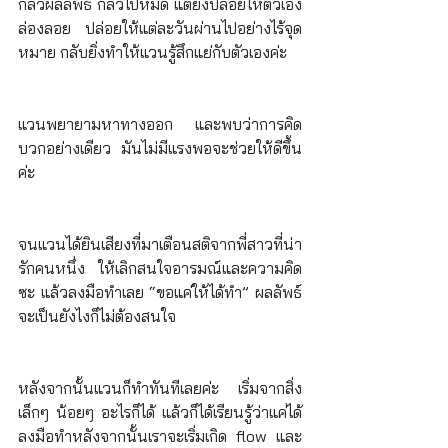
กลัวผลลัพธ์ กลัวไปหมด แต่ยิ่งปล่อยให้ตัวเอง
ล่องลอย ปล่อยให้แต่ละวันผ่านไปอย่างไร้จุด
หมาย กลับยิ่งทำให้แวนรู้สึกแย่กับตัวเองค่ะ
แวนพยายามหาทางออก และพบว่าการคิด
บวกอย่างเดียว มันไม่มีแรงพอจะช่วยให้ดีขึ้น
ค่ะ
จนแวนได้ยินเสียงที่มาเตือนสติจากพี่สาวที่น่า
รักคนหนึ่ง ให้เลิกสนใจอารมณ์และความคิด
ซะ แล้วลงมือทำเลย “ขอแค่ให้ได้ทำ” ผลลัพธ์
จะเป็นยังไงก็ไม่ต้องสนใจ
หลังจากนั้นแวนก็ทำทันทีเลยค่ะ เริ่มจากสิ่ง
เล็กๆ น้อยๆ อะไรก็ได้ แล้วก็ได้เรียนรู้ว่าแค่ได้
ลงมือทำหลังจากนั้นเราจะเริ่มเกิด flow และ