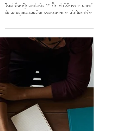
10 ข้อแนะนำก่อนยื่นสมัครงาน
โดยเฉพาะเด็กจบใหม่ จากใจ
นายจ้าง
เชื่อว่าในช่วงนี้คนหางานกันเยอะ โดยเฉพาะเด็กจบ
ใหม่ ที่จบปุ๊บเจอโควิด-19 ปั๊บ ทำให้บรรดานายจ้าง
ต้องสะดุดและงดกิจกรรมหลายอย่างไปโดยปริยาย
รวมท