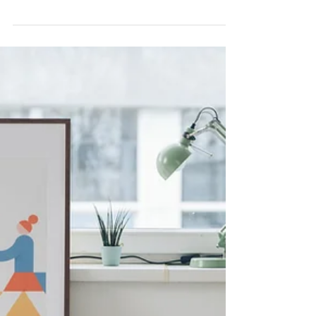
ช่วงนี้สายซีรีส์เกาหลีอาจมีหลายคนที่นั่งเฝ้าหน้า
จอคืนวันเสาร์อาทิตย์เพื่อรอดูหัวหน้าฮงที่แสดงโดย
Kim Seon-ho และทันตแพทย์สาวยุนฮเยจิน