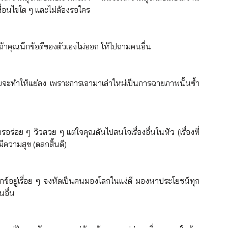
เงื่อนไขใด ๆ และไม่ต้องรอใคร
 ถ้าคุณนึกข้อดีของตัวเองไม่ออก ให้ไปถามคนอื่น
่กลับจะทำให้แย่ลง เพราะการเอามาเล่าใหม่เป็นการฉายภาพนั้นซ้ำ 
ร่อย ๆ วิวสวย ๆ แต่ใจคุณดันไปสนใจเรื่องอื่นในหัว (เรื่องที่
ีความสุข (ตลกสิ้นดี)
ข์อยู่เรื่อย ๆ จงหัดเป็นคนมองโลกในแง่ดี มองหาประโยชน์ทุก
นอื่น