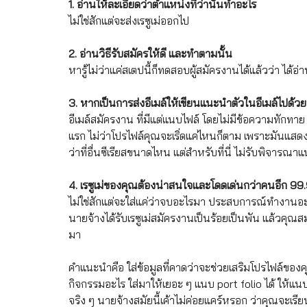
1. อ่านให้ละเอียดว่าตำแหน่งที่ว่านั้นทำอะไร 
ไม่ใช่สักแต่จะส่งเรซูเม่ออกไป
2. อ่านวิธีรับสมัครให้ดี และทำตามนั้น 
หารู้ไม่ว่าแค่สเตปนี้ก็ทดสอบผู้สมัครงานได้แล้วว่า ได้อ
3. หากเป็นการส่งอีเมล์ให้เขียนแนะนำตัวในอีเมล์ไปด้วยท
อีเมล์สมัครงาน ที่มีแต่แนบไฟล์ โดยไม่มีข้อความทักทาย 
แรก ไม่ว่าโปรไฟล์คุณจะเริ่ดแค่ไหนก็ตาม เพราะมันแสดงถึ
ว่าที่อื่นซีเรียสขนาดไหน แต่สำหรับที่นี่ ไม่รับพิจารณา
4. เรซูเม่ของคุณต้องน่าสนใจและโดดเด่นกว่าคนอีก 9
ไม่ใช่สักแต่จะใส่แค่ว่าจบอะไรมา ประสบการณ์ทำงานอะไร แ
นายจ้างได้รับเรซูเม่สมัครงานเป็นร้อยเป็นพัน แล้วคุณส
มา 
คำแนะนำคือ ใส่ข้อมูลที่คาดว่าจะช่วยเสริมโปรไฟล์ของ
กิจกรรมอะไร ใส่มาให้เยอะ ๆ แนบ port folio ได้ ให้แนบม
จริง ๆ นายจ้างสมัยนี้เค้าไม่ค่อยแคร์หรอก ว่าคุณจะเ