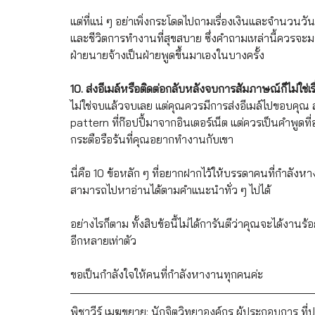
แต่ที่แน่ ๆ อย่าเพิ่งกระโดดไปถามเรื่องเงินและจำนวนว
และชีวิตการทำงานที่สุขสบาย ซึ่งคำถามเหล่านี้ควรจะมา
ฝ่ายนายจ้างเป็นฝ่ายพูดขึ้นมาเองในบางครั้ง
10. ส่งอีเมล์หรือติดต่อกลับหลังจบการสัมภาษณ์ก็ไม่ใช่เร
ไม่ใช่จบแล้วจบเลย แต่คุณควรมีการส่งอีเมล์ไปขอบคุณ
pattern ที่ก๊อปปี้มาจากอินเตอร์เน็ต แต่ควรเป็นคำพูดที่
กระตือรือร้นที่คุณอยากทำงานกับเขา
นี่คือ 10 ข้อหลัก ๆ ที่อยากฝากไว้ให้บรรดาคนที่กำลังห
สามารถไปหาอ่านได้ตามคำแนะนำทั่ว ๆ ไปได้ 
อย่างไรก็ตาม ทั้งสิบข้อนี้ไม่ได้การันตีว่าคุณจะได้งานร้
อีกหลายเท่าตัว
ขอเป็นกำลังใจให้คนที่กำลังหางานทุกคนค่ะ
พิชาวีร์ เมฆขยาย; นักจิตวิทยาองค์กร ผู้ประกอบการ