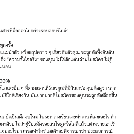
่านสารที่สื่อออกไปอย่างรอบคอบรึเปล่า
ุกครั้ง
แนะนำตัว หรือสรุปคร่าว ๆ เกี่ยวกับตัวคุณ จะถูกตัดทิ้งอันดับ
ง “ความตั้งใจจริง” ของคุณ ไม่ใช่สักแต่หว่านใบสมัคร ไม่รู้
แน่นอน
9.99%
ละอื่น ๆ ที่ตามแพทเทิร์นเรซูเม่ที่มีกันเกร่อ คุณคิดดูว่า หาก
มบัติใกล้เคียงกัน มันยากมากที่ใบสมัครของคุณจะถูกคัดเลือกขึ้น
คุณ ยิ่งเป็นเด็กจบใหม่ ในระหว่างเรียนเคยทำงานพิเศษอะไร ทำ
าด้วย ไม่ว่าผู้รับสมัครจะสนใจดูหรือไม่ก็แล้วแต่ เพราะเอาเข้า
รียนจบอะไรมา เกรดเท่าไหร่ แต่เค้าจะพิจารณาว่า ประสบการณ์