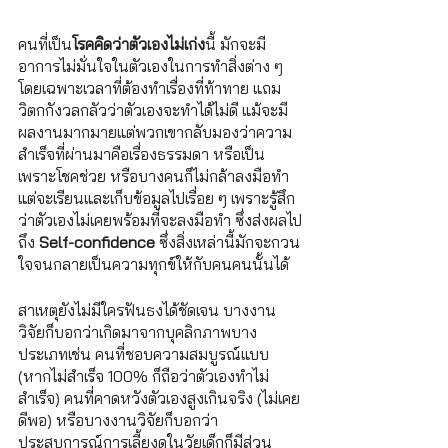
คนที่เป็น
โรคคิดว่าตัวเองไม่เก่ง
นี้ มักจะมี
อาการไม่มั่นใจในตัวเองในการทำสิ่งต่าง ๆ 
โดยเฉพาะเวลาที่ต้องทำเรื่องที่ท้าทาย แถม
วิตกกังวลกลัวว่าตัวเองจะทำได้ไม่ดี แม้จะมี
ผลงานมากมายแต่พวกเขากลับมองว่าความ
สำเร็จที่ผ่านมาคือเรื่องธรรมดา หรือเป็น
เพราะโชคช่วย หรือบางคนก็ไม่กล้าลงมือทำ 
แต่จะเรียนและเก็บข้อมูลไปเรื่อย ๆ เพราะรู้สึก
ว่าตัวเองไม่เคยพร้อมที่จะลงมือทำ ซึ่งส่งผลไป
ถึง 
Self-confidence
 ซึ่งสิ่งเหล่านี้มักจะกวน
ใจจนกลายเป็นความทุกข์ให้กับคนคนนั้นได้ 
สาเหตุยังไม่มีใครฟันธงได้ชัดเจน บางงาน
วิจัยก็บอกว่าเกิดมาจากบุคลิกภาพบาง
ประเภทเช่น คนที่ชอบความสมบูรณ์แบบ 
(หากไม่สำเร็จ 100% ก็ถือว่าตัวเองทำไม่
สำเร็จ) คนที่คาดหวังตัวเองสูงเกินจริง (ไม่เคย
ดีพอ) หรือบางงานวิจัยก็บอกว่า 
ประสบการณ์การเลี้ยงดูในวัยเด็กก็มีส่วน