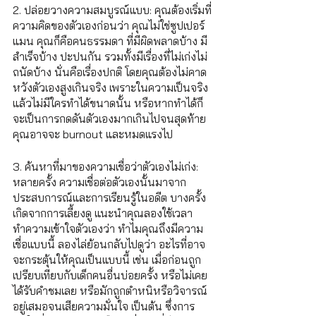
2. ปล่อยวางความสมบูรณ์แบบ: คุณต้องเริ่มที่
ความคิดของตัวเองก่อนว่า คุณไม่ใช่ซูปเปอร์
แมน คุณก็คือคนธรรมดา ที่มีผิดพลาดบ้าง มี
สำเร็จบ้าง ปะปนกัน รวมทั้งมีเรื่องที่ไม่เก่งไม่
ถนัดบ้าง นั่นคือเรื่องปกติ โดยคุณต้องไม่คาด
หวังตัวเองสูงเกินจริง เพราะในความเป็นจริง
แล้วไม่มีใครทำได้ขนาดนั้น หรือหากทำได้ก็
จะเป็นการกดดันตัวเองมากเกินไปจนสุดท้าย
คุณอาจจะ burnout และหมดแรงไป
3. ค้นหาที่มาของความเชื่อว่าตัวเองไม่เก่ง: 
หลายครั้ง ความเชื่อต่อตัวเองนั้นมาจาก
ประสบการณ์และการเรียนรู้ในอดีต บางครั้ง
เกิดจากการเลี้ยงดู แนะนำคุณลองใช้เวลา
ทำความเข้าใจตัวเองว่า ทำไมคุณถึงมีความ
เชื่อแบบนี้ ลองไล่ย้อนกลับไปดูว่า อะไรที่อาจ
จะกระตุ้นให้คุณเป็นแบบนี้ เช่น เมื่อก่อนถูก
เปรียบเทียบกับเด็กคนอื่นบ่อยครั้ง หรือไม่เคย
ได้รับคำชมเลย หรือมักถูกตำหนิหรือวิจารณ์
อยู่เสมอจนเสียความมั่นใจ เป็นต้น ซึ่งการ