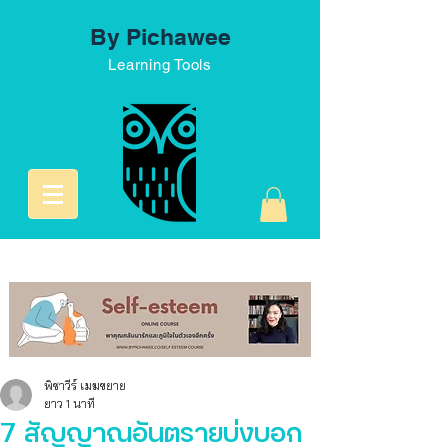
By Pichawee
Learning Tools
พิชาวีร์ เมฆขยาย
ยาว 1 นาที
7 สัญญาณอันตรายบ่งบอก