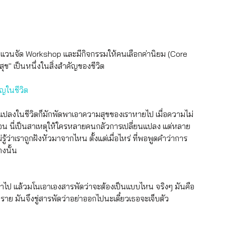
งที่แวนจัด Workshop และมีกิจกรรมให้คนเลือกค่านิยม (Core 
ข" เป็นหนึ่งในสิ่งสำคัญของชีวิต 
ัญในชีวิต
่ยนแปลงในชีวิตก็มักพัดพาเอาความสุขของเราหายไป เมื่อความไม่
าเยือน นี่เป็นสาเหตุให้ใครหลายคนกลัวการเปลี่ยนแปลง แต่หลาย
่รู้ว่าเราถูกฝังหัวมาจากไหน ตั้งแต่เมื่อไหร่ ที่พอพูดคำว่าการ
งนั้น
เข้าไป แล้วมโนเอาเองสารพัดว่าจะต้องเป็นแบบไหน จริงๆ มันคือ
ตราย มันจึงขู่สารพัดว่าอย่าออกไปนะเดี๋ยวเธอจะเจ็บตัว