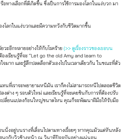
ือทางเลือกที่ดีเกิดขึ้น ซึ่งเป็นการใช้การมองโลกในแง่บวก มา
กมองโลกในแง่บวกและมีความหวังกับชีวิตมากขึ้น
ัยวะอีกหลายอย่างให้กับโรคร้าย 
(>> ดูเรื่องราวของเธอบน 
อต้องเรียนรู้ที่จะ “Let go the old Amy and learn to 
จมาก และรู้สึกปลดล็อกตัวเองไปในเวลาเดียวกัน ในขณะที่ตัว
นั้นแทนที่เราจะพยายามหนีมัน เราก็คงไม่สามารถหนีไปตลอดชีวิต
ลงต่าง ๆ รอบตัวใหม่ และเรียนรู้ที่จะเคยชินกับการที่ต้องปรับ
การเปลี่ยนแปลงก้อนใหญ่ขนาดไหน คุณก็จะพัฒนาฝีมือให้รับมือ
อนนั่งอยู่บนรางที่เลื่อนไปตามทางเรื่อยๆ หากคุณมัวแต่หันหลัง
สนุกกับวิวข้างหน้า ณ วินาทีปัจจุบันอย่างแน่นอน