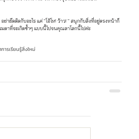
ย่ายึดติดกับอะไร แค่ "โอ้โห! ว้าว! " สนุกกับสิ่งที่อยู่ตรงหน้าก็
าที่จะเกิดซ้ำๆ แบบนี้ไปจนคุณลาโลกนี้ไปค่ะ
ต
การเรียนรู้สิ่งใหม่