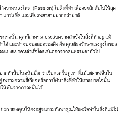
ี ‘ความหลงใหล’ (Passion) ในสิ่งที่ทำ เพื่อจะผลักดันไปให้สุด 
ล้า แกร่ง อึด และเพียรพยายามมากกว่าปกติ
ะไรขนาดนั้น คุณก็สามารถประสบความสำเร็จในสิ่งที่ทำอยู่ แม้
คุณทำได้ และทำจนจบตลอดรอดฝั่ง คือ คุณต้องรักษาแรงจูงใจของ
องที่จะแบ่งแยกคนสำเร็จโดดเด่นออกจากคนธรรมดาทั่วไป
ยากทำนั้นโหดหินยิ่งกว่าเข็นครกขึ้นภูเขา ที่แม้แต่คาเฟอีนใน
 เพราะความขี้เกียจหรือการใฝ่หาสิ่งที่ทำให้เราสบายใจนั้น 
ปให้พ้นจากภาวะนั้นได้
tion ของคุณให้คงอยู่จนกระทั่งพาคุณให้ลงมือทำในสิ่งที่แม้ไม่