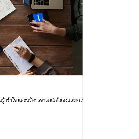
7 เหตุผลที่ 
รู้ เข้าใจ และบริหารอารมณ์ตัวเองและคนอื่น
EQ หรือความฉลาดทางอารม
New N