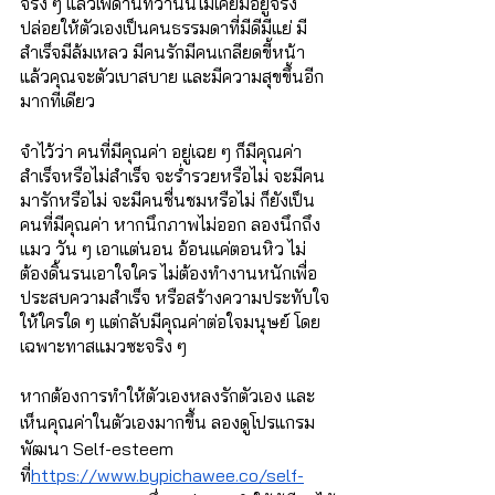
จริง ๆ แล้วเพดานที่ว่านั้นไม่เคยมีอยู่จริง 
ปล่อยให้ตัวเองเป็นคนธรรมดาที่มีดีมีแย่ มี
สำเร็จมีล้มเหลว มีคนรักมีคนเกลียดขี้หน้า 
แล้วคุณจะตัวเบาสบาย และมีความสุขขึ้นอีก
มากทีเดียว
จำไว้ว่า คนที่มีคุณค่า อยู่เฉย ๆ ก็มีคุณค่า 
สำเร็จหรือไม่สำเร็จ จะร่ำรวยหรือไม่ จะมีคน
มารักหรือไม่ จะมีคนชื่นชมหรือไม่ ก็ยังเป็น
คนที่มีคุณค่า หากนึกภาพไม่ออก ลองนึกถึง
แมว วัน ๆ เอาแต่นอน อ้อนแค่ตอนหิว ไม่
ต้องดิ้นรนเอาใจใคร ไม่ต้องทำงานหนักเพื่อ
ประสบความสำเร็จ หรือสร้างความประทับใจ
ให้ใครใด ๆ แต่กลับมีคุณค่าต่อใจมนุษย์ โดย
เฉพาะทาสแมวซะจริง ๆ
หากต้องการทำให้ตัวเองหลงรักตัวเอง และ
เห็นคุณค่าในตัวเองมากขึ้น ลองดูโปรแกรม
พัฒนา Self-esteem 
ที่
https://www.bypichawee.co/self-