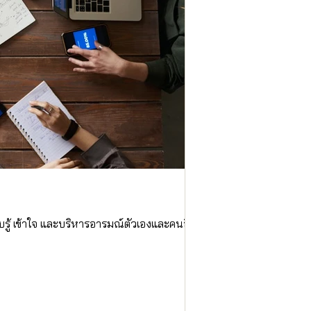
7 เหตุผลที่ 
รู้ เข้าใจ และบริหารอารมณ์ตัวเองและคนอื่น
EQ หรือความฉลาดทางอารม
New N