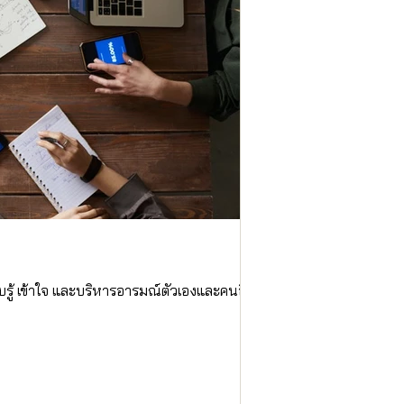
7 เหตุผลที่ 
รู้ เข้าใจ และบริหารอารมณ์ตัวเองและคนอื่น
EQ หรือความฉลาดทางอารม
New N