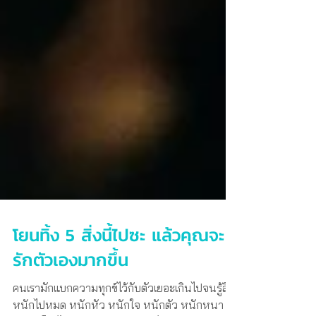
โยนทิ้ง 5 สิ่งนี้ไปซะ แล้วคุณจะ
รักตัวเองมากขึ้น