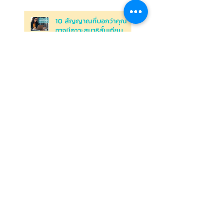
10 สัญญาณที่บอกว่าคุณ
อาจมีภาวะสมาธิสั้นเทียม
ฟื้นฟูอาการหมดไฟในความ
สัมพันธ์: กลยุทธ์ในการจุด
ประกายความรักอีกครั้งจาก
Relationship Burnout
ความสัมพันธ์ของคุณกำลัง
เสี่ยงต่อ Relationship
Burnout อยู่รึเปล่า
คุณกำลังอยู่ใน Toxic
Relationship ความสัมพันธ์
ที่เหมือนยาพิษ หรือไม่