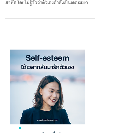
คนเรามักแบกความทุกข์ไว้กับตัวเยอะเกินไปจนรู้สึก
หนักไปหมด หนักหัว หนักใจ หนักตัว หนักหนา
สาหัส โดยไม่รู้ตัวว่าตัวเองกำลังเป็นเดอะแบก