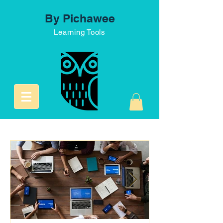
By Pichawee
Learning Tools