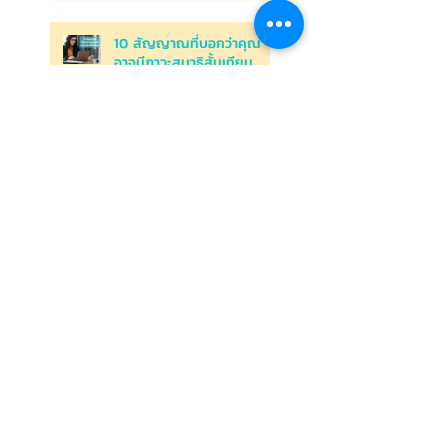
10 สัญญาณที่บอกว่าคุณ
อาจมีภาวะสมาธิสั้นเทียม
ฟื้นฟูอาการหมดไฟในความ
สัมพันธ์: กลยุทธ์ในการจุด
ประกายความรักอีกครั้งจาก
Relationship Burnout
ความสัมพันธ์ของคุณกำลัง
เสี่ยงต่อ Relationship
Burnout อยู่รึเปล่า
คุณกำลังอยู่ใน Toxic
Relationship ความสัมพันธ์
ที่เหมือนยาพิษ หรือไม่