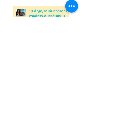
10 สัญญาณที่บอกว่าคุณ
อาจมีภาวะสมาธิสั้นเทียม
ฟื้นฟูอาการหมดไฟในความ
สัมพันธ์: กลยุทธ์ในการจุด
ประกายความรักอีกครั้งจาก
Relationship Burnout
ความสัมพันธ์ของคุณกำลัง
เสี่ยงต่อ Relationship
Burnout อยู่รึเปล่า
คุณกำลังอยู่ใน Toxic
Relationship ความสัมพันธ์
ที่เหมือนยาพิษ หรือไม่