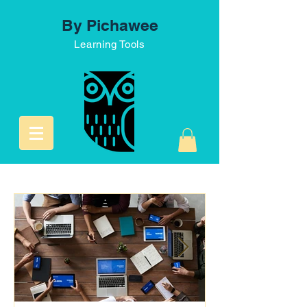
By Pichawee
Learning Tools